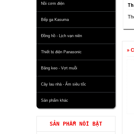
Nồi cơm điện
Th
Thô
Bếp ga Kasuma
Đồng hồ - Lịch vạn niên
» 
Thiết bị điện Panasonic
Băng keo - Vợt muỗi
Cây lau nhà - Ấm siêu tốc
Sản phẩm khác
SẢN PHẨM NỔI BẬT