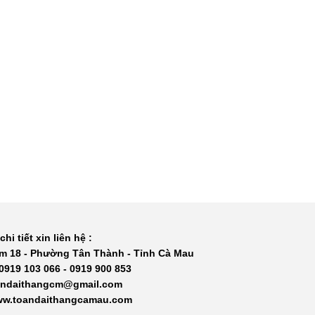
chi tiết xin liên hệ :
m 18 - Phường Tân Thành - Tỉnh Cà Mau
 0919 103 066 - 0919 900 853
oandaithangcm@gmail.com
www.toandaithangcamau.com