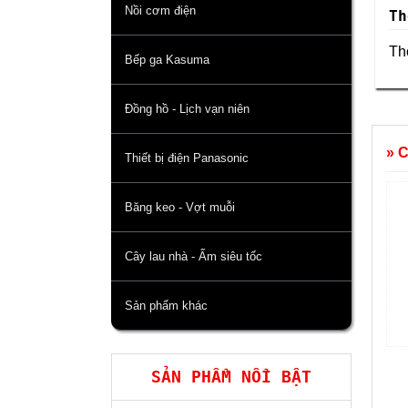
Nồi cơm điện
Th
Thô
Bếp ga Kasuma
Đồng hồ - Lịch vạn niên
» 
Thiết bị điện Panasonic
Băng keo - Vợt muỗi
Cây lau nhà - Ấm siêu tốc
Sản phẩm khác
SẢN PHẨM NỔI BẬT