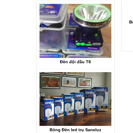
B
Đèn đội đầu T8
Bóng Đèn led trụ Saneluz