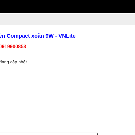
èn Compact xoắn 9W - VNLite
 0919900853
đang cập nhật ...