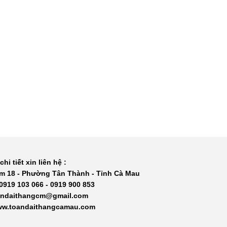
chi tiết xin liên hệ :
m 18 - Phường Tân Thành - Tỉnh Cà Mau
 0919 103 066 - 0919 900 853
oandaithangcm@gmail.com
www.toandaithangcamau.com