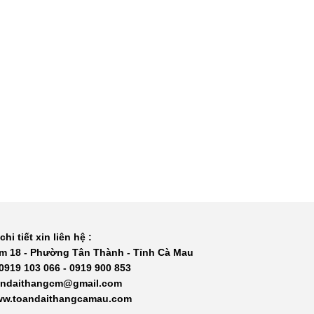
chi tiết xin liên hệ :
m 18 - Phường Tân Thành - Tỉnh Cà Mau
 0919 103 066 - 0919 900 853
oandaithangcm@gmail.com
www.toandaithangcamau.com