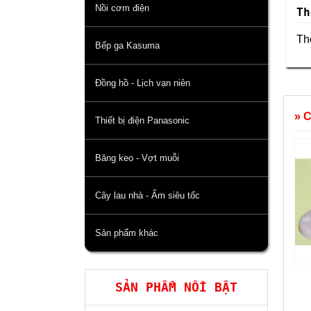
Nồi cơm điện
Th
Thô
Bếp ga Kasuma
Đồng hồ - Lịch vạn niên
» 
Thiết bị điện Panasonic
Băng keo - Vợt muỗi
Cây lau nhà - Ấm siêu tốc
Sản phẩm khác
SẢN PHẨM NỔI BẬT