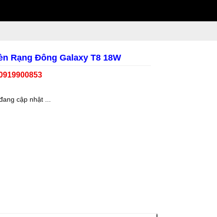
èn Rạng Đông Galaxy T8 18W
 0919900853
đang cập nhật ...