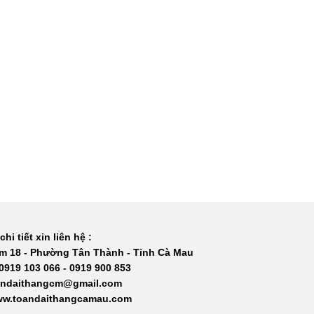
chi tiết xin liên hệ :
m 18 - Phường Tân Thành - Tỉnh Cà Mau
 0919 103 066 - 0919 900 853
oandaithangcm@gmail.com
www.toandaithangcamau.com