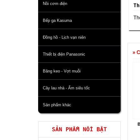
Nồi cơm điện
Th
Thô
Bếp ga Kasuma
Đồng hồ - Lịch vạn niên
» 
Thiết bị điện Panasonic
Băng keo - Vợt muỗi
Cây lau nhà - Ấm siêu tốc
Sản phẩm khác
SẢN PHẨM NỔI BẬT