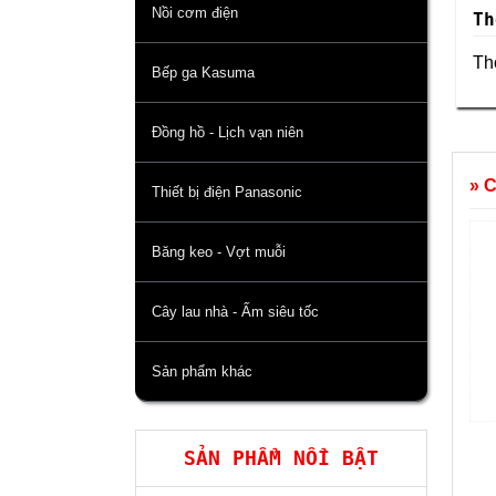
Nồi cơm điện
Th
Thô
Bếp ga Kasuma
Đồng hồ - Lịch vạn niên
» 
Thiết bị điện Panasonic
Băng keo - Vợt muỗi
Cây lau nhà - Ấm siêu tốc
Sản phẩm khác
SẢN PHẨM NỔI BẬT