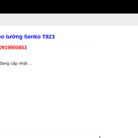
eo tường Senko T823
 0919900853
đang cập nhật ...