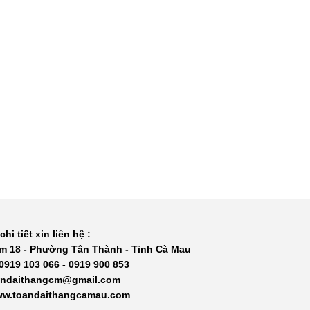
chi tiết xin liên hệ :
m 18 - Phường Tân Thành - Tỉnh Cà Mau
 0919 103 066 - 0919 900 853
oandaithangcm@gmail.com
www.toandaithangcamau.com